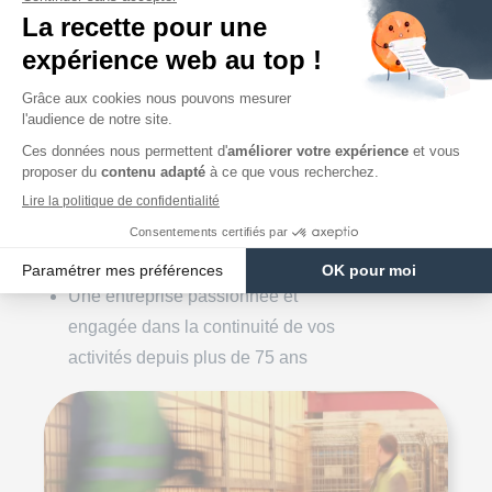
Jolival
, c’est aussi :
Une traçabilité et un suivi en temps
réel d’un bout à l’autre de la chaîne
logistique.
Un réseau éco-citoyen : 100% des
distributeurs sont engagés via la
signature de la charte CO² dans une
démarche de réduction des gaz à effet
de serre
Une entreprise passionnée et
engagée dans la continuité de vos
activités depuis plus de 75 ans