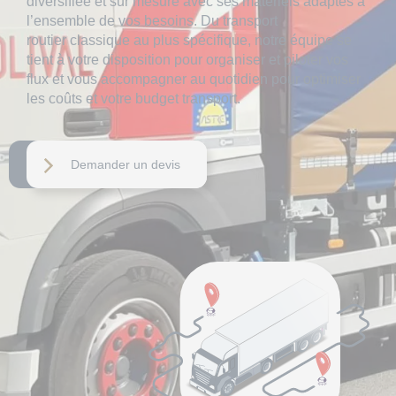
diversifiée et sur mesure avec ses matériels adaptés à
l’ensemble de vos besoins. Du
transport
routier
classique au plus spécifique, notre équipe se
tient à votre disposition pour organiser et piloter vos
flux et vous accompagner au quotidien pour optimiser
les coûts et votre budget transport.
Demander un devis