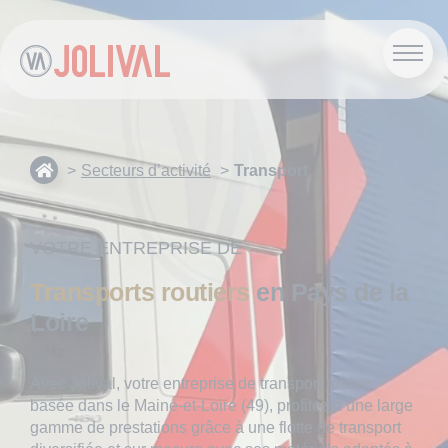
Secteurs d’activité
Transport
VOTRE ENTREPRISE DE
Transports routiers
en Pays de la
Loire
Avec Jolival,
votre entreprise de transport routier
basée dans le Maine-et-Loire (49), profitez d’une large
gamme de prestations grâce à une flotte de transport