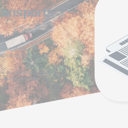
transports
dans le Maine-et-Loire,
prise familiale installée à
 dans une volonté commune de
e familial, proximité