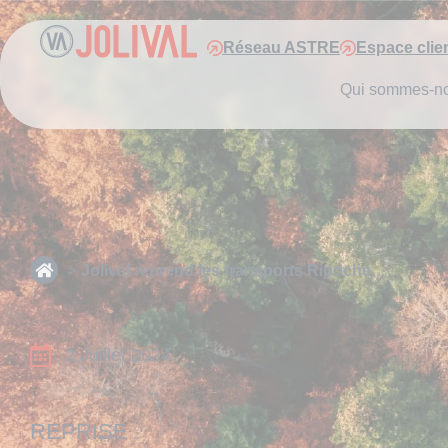
Réseau ASTRE
Espace clie
Qui sommes-n
Jolival reprend les transports Ripoche
2 Juillet 2024
REPRISE