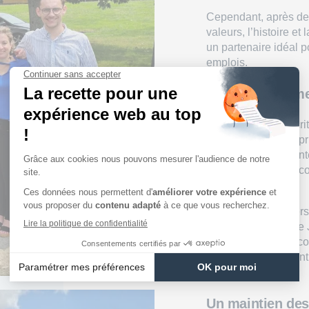
Cependant, après des
valeurs, l’histoire e
un partenaire idéal p
emplois.
Un développemen
Cette reprise s’inscr
notamment acté la pri
mars 2023. Avec l’int
position d’acteur inc
région.
« Nous sommes fiers 
au sein de la famille 
« Ensemble, nous con
entreprise, en misant
service. »
Un maintien des