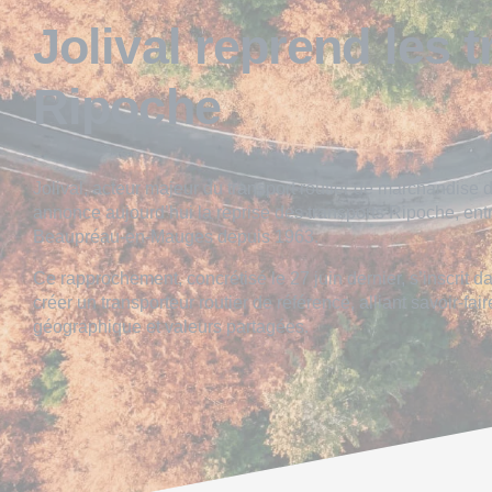
Jolival reprend les 
Ripoche
Jolival, acteur majeur du transport routier de marchandise 
annonce aujourd’hui la reprise des transports Ripoche, entre
Beaupréau-en-Mauges depuis 1963.
Ce rapprochement, concrétisé le 27 juin dernier, s’inscrit
créer un transporteur routier de référence, alliant savoir-fair
géographique et valeurs partagées.