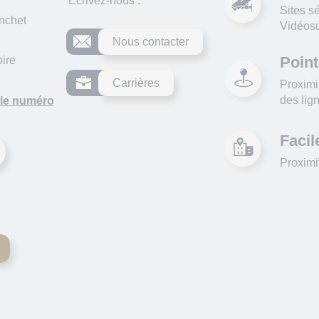
Ecrivez-nous :
Sites s
anchet
Vidéosu
Nous contacter
Point
ire
Carrières
Proximit
des lig
 le numéro
Facil
Proximi