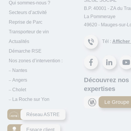
SIÈGE SOCIAL
Qui sommes-nous ?
B.P. 40001 - ZA du Tr
Secteurs d’activité
La Pommeraye
Reprise de Parc
49620 - Mauges-sur-Lo
Transporteur de vin
Actualités
Tél :
Afficher
Démarche RSE
Nos zones d’intervention :
Nantes
Découvrez nos
Angers
expertises
Cholet
La Roche sur Yon
Le Groupe
Réseau ASTRE
Espace client